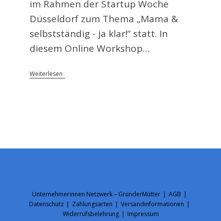
im Rahmen der Startup Woche
Düsseldorf zum Thema „Mama &
selbstständig - ja klar!“ statt. In
diesem Online Workshop…
GründerMütter
Weiterlesen
War
Bei
Der
Startup
Woche
Düsseldorf
Dabei
Opens
Opens
Opens
Opens
Unternehmerinnen Netzwerk – GründerMütter
AGB
in
in
in
in
Datenschutz
Zahlungsarten
Versandinformationen
a
a
a
a
Widerrufsbelehrung
Impressum