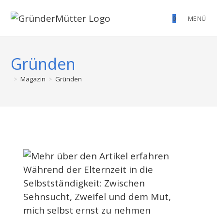
Zum
0
MENÜ
Inhalt
springen
Gründen
>
Magazin
>
Gründen