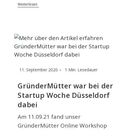
Während
Weiterlesen
Der
Elternzeit
In
Die
Selbstständigkeit:
Zwischen
Sehnsucht,
Zweifel
Und
Dem
Mut,
Mich
Selbst
Beitrag
Lesedauer:
11. September 2020
1 Min. Lesedauer
Ernst
veröffentlicht:
Zu
Nehmen
GründerMütter war bei der
Startup Woche Düsseldorf
dabei
Am 11.09.21 fand unser
GründerMütter Online Workshop