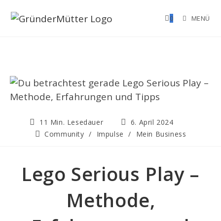
Zum
0
MENÜ
Inhalt
springen
Lesedauer:
Beitrag
11 Min. Lesedauer
6. April 2024
veröffentlicht:
Beitrags-
Community
/
Impulse
/
Mein Business
Kategorie:
Lego Serious Play –
Methode,