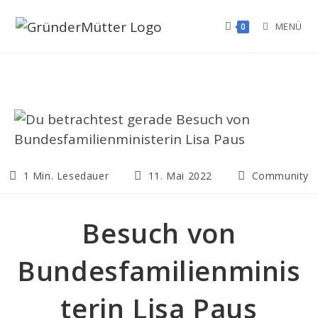
Zum
MENÜ
0
Inhalt
springen
Lesedauer:
Beitrag
Beitrags-
1 Min. Lesedauer
11. Mai 2022
Community
veröffentlicht:
Kategorie:
Besuch von
Bundesfamilienminis
terin Lisa Paus