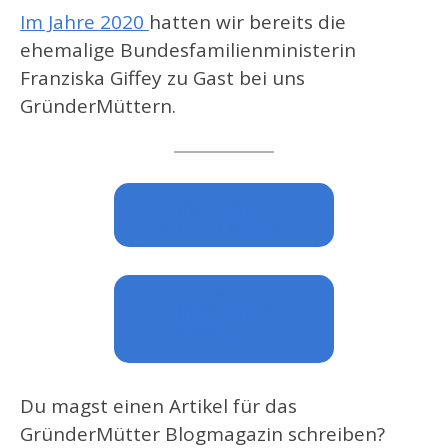
Im Jahre 2020
hatten wir bereits die
ehemalige Bundesfamilienministerin
Franziska Giffey zu Gast bei uns
GründerMüttern.
JA, ICH WILL
GRÜNDERMÜTTER
MITGLIED WERDEN.
JA, ICH WILL DEN
MONATLICHEN
GRÜNDERMÜTTER
COMMUNITY LETTER
BEKOMMEN.
Du magst einen Artikel für das
GründerMütter Blogmagazin schreiben?