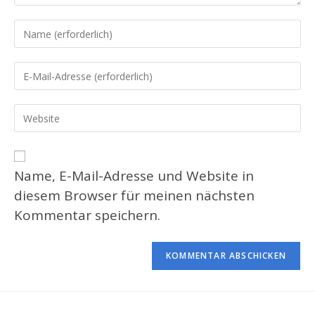
Gib
deinen
Namen
Gib
oder
deine
Benutzernamen
E-
Gib
zum
Mail-
deine
Kommentieren
Adresse
Website-
ein
zum
URL
Name, E-Mail-Adresse und Website in
Kommentieren
ein
diesem Browser für meinen nächsten
ein
(optional)
Kommentar speichern.