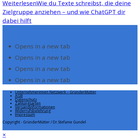
Weiterlesen
Wie du Texte schreibst, die deine
Zielgruppe anziehen – und wie ChatGPT dir
dabei hilft
Opens in a new tab
Opens in a new tab
Opens in a new tab
Opens in a new tab
Unternehmerinnen Netzwerk – GründerMütter
AGB
Datenschutz
Zahlungsarten
Versandinformationen
Widerrufsbelehrung
Impressum
Copyright - GründerMütter / Dr.Stefanie Gundel
×