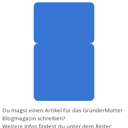
Ja, ich will
GründerMütte
r Mitglied
werden.
Ja, ich will den
monatlichen
GründerMütte
r Community
Letter
bekommen.
Du magst einen Artikel für das GründerMütter
Blogmagazin schreiben?
Weitere Infos findest du unter dem Reiter: