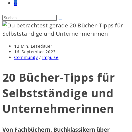
0
Lesedauer:
12 Min. Lesedauer
Beitrag
16. September 2023
veröffentlicht:
Beitrags-
Community
/
Impulse
Kategorie:
20 Bücher-Tipps für
Selbstständige und
Unternehmerinnen
Von Fachbüchern, Buchklassikern über