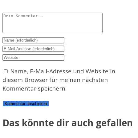
Kommentar
Gib
deinen
Gib
Namen
deine
Gib
oder
E-
deine
Name, E-Mail-Adresse und Website in
Benutzernamen
Mail-
Website-
diesem Browser für meinen nächsten
zum
Adresse
URL
Kommentar speichern.
Kommentieren
zum
ein
ein
Kommentieren
(optional)
ein
Das könnte dir auch gefallen