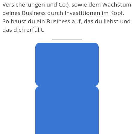
Versicherungen und Co.), sowie dem Wachstum
deines Business durch Investitionen im Kopf.
So baust du ein Business auf, das du liebst und
das dich erfüllt.
Ja, ich will
GründerMütte
r Mitglied
werden.
Ja, ich will den
monatlichen
GründerMütte
r Community
Letter