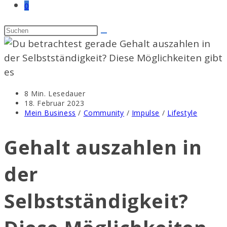
0
Lesedauer:
8 Min. Lesedauer
Beitrag
18. Februar 2023
veröffentlicht:
Beitrags-
Mein Business
/
Community
/
Impulse
/
Lifestyle
Kategorie:
Gehalt auszahlen in
der
Selbstständigkeit?