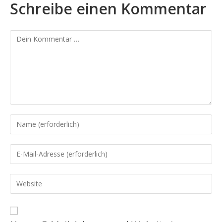
Schreibe einen Kommentar
Kommentar
Gib
deinen
Namen
Gib
oder
deine
Benutzernamen
E-
Gib
zum
Mail-
deine
Kommentieren
Adresse
Website-
ein
zum
URL