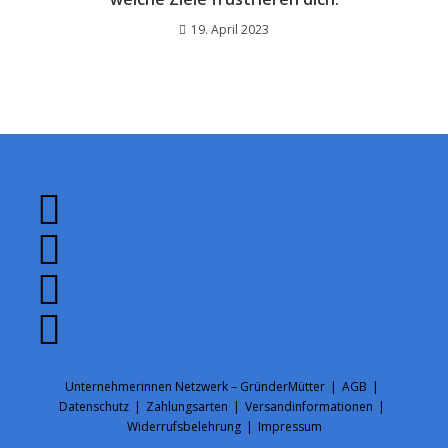
19. April 2023
Opens
in
Opens
a
in
Opens
new
a
in
tab
Opens
new
a
in
tab
new
a
Unternehmerinnen Netzwerk – GründerMütter
AGB
tab
Datenschutz
new
Zahlungsarten
Versandinformationen
Widerrufsbelehrung
Impressum
tab