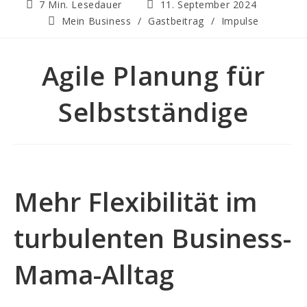
Lesedauer:
Beitrag
7 Min. Lesedauer
11. September 2024
veröffentlicht:
Beitrags-
Mein Business
/
Gastbeitrag
/
Impulse
Kategorie:
Agile Planung für
Selbstständige
Mehr Flexibilität im
turbulenten Business-
Mama-Alltag