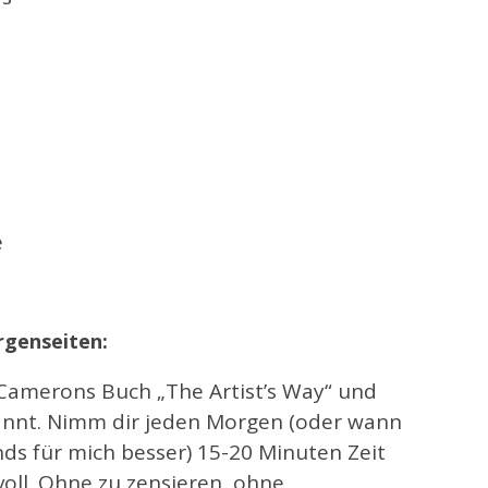
e
rgenseiten:
 Camerons Buch „The Artist’s Way“ und
annt. Nimm dir jeden Morgen (oder wann
nds für mich besser) 15-20 Minuten Zeit
voll. Ohne zu zensieren, ohne