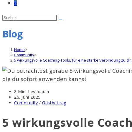
0
Blog
Home
>
Community
>
5 wirkungsvolle Coaching-Tools, für eine starke Verbindung zu di
Lesedauer:
8 Min. Lesedauer
Beitrag
26. Juni 2025
veröffentlicht:
Beitrags-
Community
/
Gastbeitrag
Kategorie:
5 wirkungsvolle Coachi