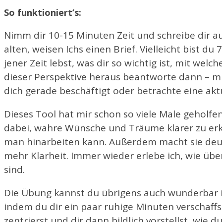
So funktioniert’s:
Nimm dir 10-15 Minuten Zeit und schreibe dir a
alten, weisen Ichs einen Brief. Vielleicht bist du 7
jener Zeit lebst, was dir so wichtig ist, mit we
dieser Perspektive heraus beantworte dann – mit
dich gerade beschäftigt oder betrachte eine ak
Dieses Tool hat mir schon so viele Male geholfen
dabei, wahre Wünsche und Träume klarer zu erken
man hinarbeiten kann. Außerdem macht sie deutli
mehr Klarheit. Immer wieder erlebe ich, wie über
sind.
Die Übung kannst du übrigens auch wunderbar 
indem du dir ein paar ruhige Minuten verschaffs
zentrierst und dir dann bildlich vorstellst, wie 